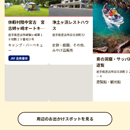
休暇村陸中宮古 宮
浄土ヶ浜レストハウ
古姉ヶ崎オートキャ
ス
ンプ場
岩手県宮古市崎鍬ヶ崎第１
岩手県宮古市日立浜町32
８地割２５番地３号
キャンプ・バーベキュ
史跡・庭園、その他、
ー
みやげ品販売
青の洞窟・サッパ
JAF 会員優待
遊覧
岩手県宮古市日立浜町３
－４
遊覧船・観光船
周辺のお出かけスポットを見る