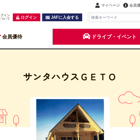
マイページ
会員
ログイン
ログイン
JAFに入会する
について
会員優待
ドライブ・イベント
サンタハウスＧＥＴＯ