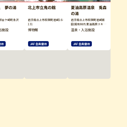
泉 夢の湯
北上市立鬼の館
夏油高原温泉 兎森
の湯
郡金ケ崎町永沢
岩手県北上市和賀町岩崎16-
岩手県北上市和賀町岩崎新
131
田 国有林内 夏油高原スキー
場内
浴施設
博物館
温泉・入浴施設
優待
JAF 会員優待
JAF 会員優待