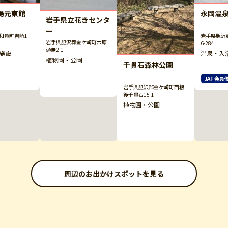
永岡温
湯元東館
岩手県立花きセンタ
ー
岩手県胆沢
和賀町岩崎1-
岩手県胆沢郡金ケ崎町六原
6-284
頭無2-1
温泉・入
施設
植物園・公園
千貫石森林公園
JAF 会員
岩手県胆沢郡金ケ崎町西根
後千貫石15-1
植物園・公園
周辺のお出かけスポットを見る