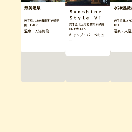
瀬美温泉
水神温泉
Ｓｕｎｓｈｉｎｅ
Ｓｔｙｌｅ Ｖｉｌ
岩手県北上市和賀町岩崎新
岩手県北上市
ｌａｇｅ
岩手県北上市和賀町岩崎新
田1-128-2
103
田2地割43-5
温泉・入浴施設
温泉・入浴
キャンプ・バーベキュ
ー