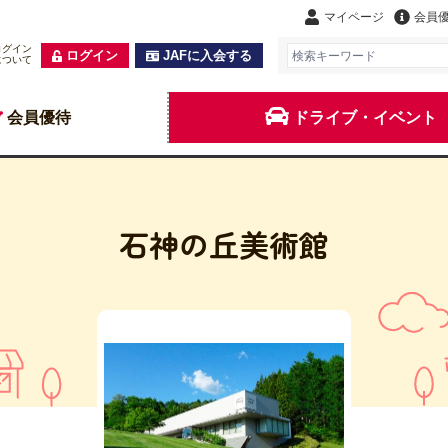
マイページ
会員
ログイン
ログイン
JAFに入会する
について
会員優待
ドライブ・イベント
石神の丘美術館