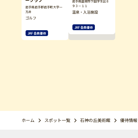
ークラブ
岩手県盛岡市下田字生出８
９３－１１
岩手県岩手郡岩手町大字一
温泉・入浴施設
方井
ゴルフ
JAF 会員優待
JAF 会員優待
ホーム
スポット一覧
石神の丘美術館
優待情報