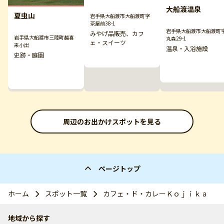
大船渡温泉
夏虫山
岩手県大船渡市大船渡町字
茶屋前38-1
岩手県大船渡市大船渡町
みやげ品販売、カフ
岩手県大船渡市三陸町越喜
丸森29-1
ェ・スイーツ
来小出
温泉・入浴施設
史跡・庭園
周辺のお出かけスポットを見る
ページトップ
ホーム
スポット一覧
カフェ・ド・カレーＫｏｊｉｋａ
地域から探す