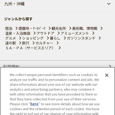
九州・沖縄
ジャンルから探す
宿泊
遊園地・ﾃｰﾏﾊﾟｰｸ
観光名所
美術館、博物館
温泉・入浴施設
アウトドア
アミューズメント
グルメ
ショッピング
暮らし
ガソリンスタンド
道の駅
旅行
カルチャー
ＳＡ・ＰＡ（サービスエリア）
利用規約
We collect unique personal identifiers such as cookies to
個人情報の取り扱いについて
analyze our traffic and to personalize content and ads. We
share information about your use of our website with our
会員優待サービスの提携をご検討の方へ
analytics and advertising partners, who may combine it
with other information that you have provided to them or
that they have collected from your use of their services.
JAFホームページ
Please click "
here
" to see more details about how we use
cookies and the retention period of each cookie. You have
© JAPAN AUTOMOBILE FEDERATION. All rights reserved.
the right to opt out of our sharing of your information with