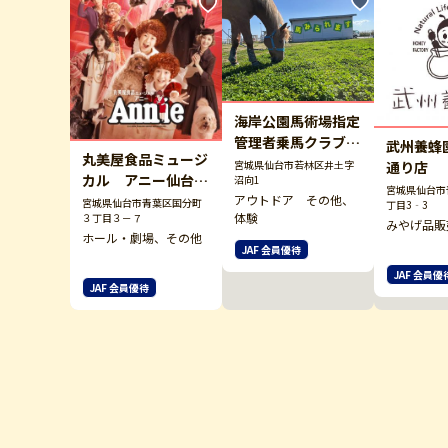
海岸公園馬術場指定
管理者乗馬クラブク
武州養蜂
丸美屋食品ミュージ
レイン
通り店
宮城県仙台市若林区井土字
カル アニー仙台公
沼向1
宮城県仙台市
演【８月２２・２３
アウトドア その他、
宮城県仙台市青葉区国分町
丁目3‐3
体験
３丁目３－７
日】
みやげ品販
ホール・劇場、その他
JAF 会員優待
JAF 会員優
JAF 会員優待