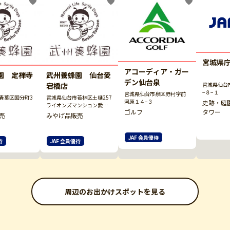
宮城県
アコーディア・ガー
園 定禅寺
武州養蜂園 仙台愛
デン仙台泉
宕橋店
宮城県仙台
−８−１
宮城県仙台市泉区野村字前
青葉区国分町3
宮城県仙台市若林区土樋257
河原１４−３
史跡・庭
ライオンズマンション愛宕
タワー
ゴルフ
橋
売
みやげ品販売
JAF 会員優待
待
JAF 会員優待
周辺のお出かけスポットを見る