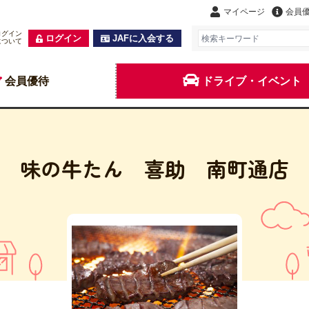
マイページ
会員
ログイン
ログイン
JAFに入会する
について
会員優待
ドライブ・イベント
味の牛たん 喜助 南町通店