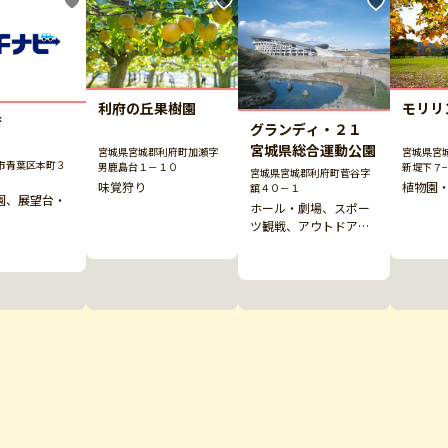
利府の丘果樹園
モリリ
庁
グランディ・２１
宮城県総合運動公園
宮城県宮城郡利府町加瀬字
宮城県宮
市青葉区本町３
男鹿島台１－１０
新堤下７
宮城県宮城郡利府町菅谷字
味覚狩り
植物園
舘４０－１
園、展望台・
ホール・劇場、スポー
ツ観戦、アウトドア
その他