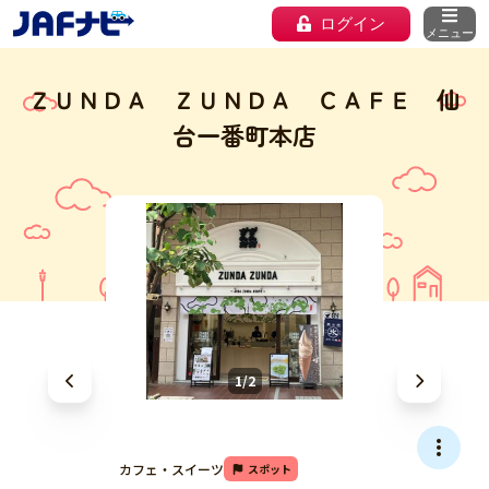
ログイン
メニュー
ＺＵＮＤＡ ＺＵＮＤＡ ＣＡＦＥ 仙
台一番町本店
1/2
カフェ・スイーツ
スポット