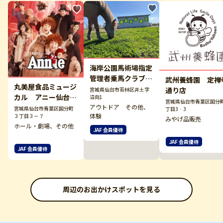
海岸公園馬術場指定
管理者乗馬クラブク
武州養蜂園 定禅
丸美屋食品ミュージ
レイン
通り店
宮城県仙台市若林区井土字
カル アニー仙台公
沼向1
宮城県仙台市青葉区国分
演【８月２２・２３
アウトドア その他、
宮城県仙台市青葉区国分町
丁目3‐3
体験
３丁目３－７
日】
みやげ品販売
ホール・劇場、その他
JAF 会員優待
JAF 会員優待
JAF 会員優待
周辺のお出かけスポットを見る