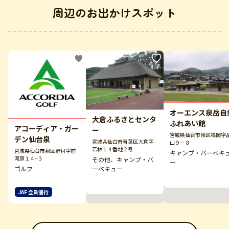
周辺のお出かけスポット
オーエンス泉岳自
大倉ふるさとセンタ
ふれあい館
アコーディア・ガー
ー
宮城県仙台市泉区福岡字
デン仙台泉
宮城県仙台市青葉区大倉字
山９－８
若林１４番地２号
宮城県仙台市泉区野村字前
キャンプ・バーベキ
河原１４−３
その他、キャンプ・バ
ー
ーベキュー
ゴルフ
JAF 会員優待