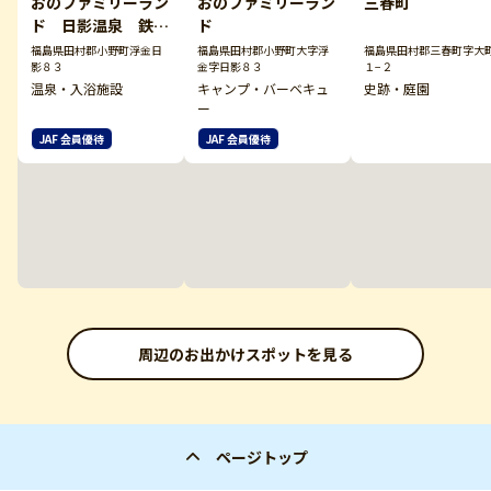
おのファミリーラン
おのファミリーラン
三春町
ド 日影温泉 鉄人
ド
の湯
福島県田村郡小野町浮金日
福島県田村郡小野町大字浮
福島県田村郡三春町字大
影８３
金字日影８３
１−２
温泉・入浴施設
キャンプ・バーベキュ
史跡・庭園
ー
JAF 会員優待
JAF 会員優待
周辺のお出かけスポットを見る
ページトップ