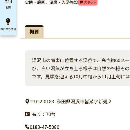
史跡・庭園、温泉・入浴施設
スポット
地図
お役立ち
情報
概要
湯沢市の南東に位置する渓谷で、高さ約60メ
び、白い湯気が立ち上る様子は自然の神秘その
です。見頃を迎える10月中旬から11月上旬に
〒012-0183
秋田県湯沢市皆瀬字新処
有り：70台
0183-47-5080