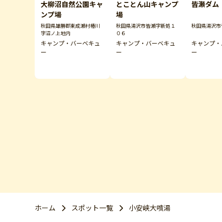
大柳沼自然公園キャ
とことん山キャンプ
皆瀬ダム
ンプ場
場
秋田県雄勝郡東成瀬村椿川
秋田県湯沢市皆瀬字新処１
秋田県湯沢市
字沼ノ上地内
０６
キャンプ・バーベキュ
キャンプ・バーベキュ
キャンプ・
ー
ー
ー
ホーム
スポット一覧
小安峡大噴湯