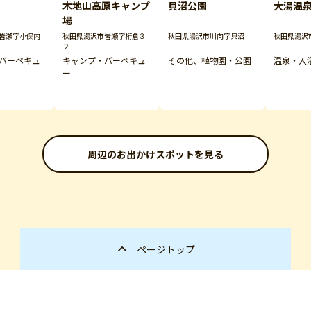
木地山高原キャンプ
貝沼公園
大湯温
場
皆瀬字小俣内
秋田県湯沢市皆瀬字桁倉３
秋田県湯沢市川向字貝沼
秋田県湯沢
２
バーベキュ
キャンプ・バーベキュ
その他、植物園・公園
温泉・入
ー
周辺のお出かけスポットを見る
ページトップ