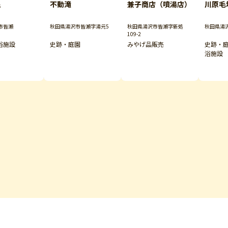
泉
不動滝
兼子商店（噴湯店）
川原毛
市皆瀬
秋田県湯沢市皆瀬字湯元5
秋田県湯沢市皆瀬字新処
秋田県湯
109-2
浴施設
史跡・庭園
みやげ品販売
史跡・
浴施設