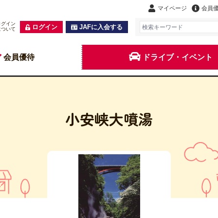
マイページ
会員
ログイン
ログイン
JAFに入会する
について
会員優待
ドライブ・イベント
小安峡大噴湯