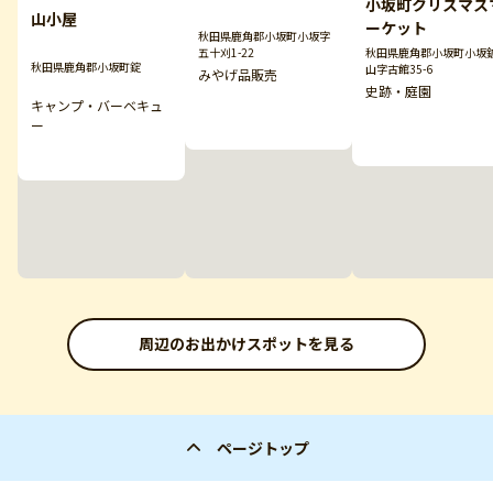
小坂町クリスマス
山小屋
ーケット
秋田県鹿角郡小坂町小坂字
五十刈1-22
秋田県鹿角郡小坂町小坂
秋田県鹿角郡小坂町錠
山字古館35-6
みやげ品販売
史跡・庭園
キャンプ・バーベキュ
ー
周辺のお出かけスポットを見る
ページトップ