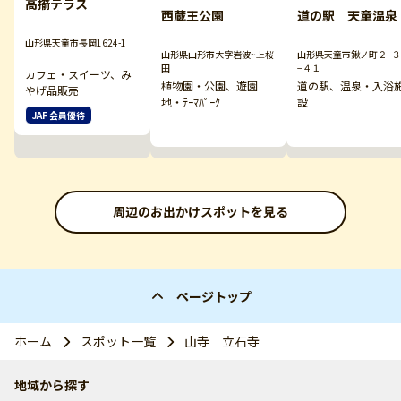
高擶テラス
西蔵王公園
道の駅 天童温泉
山形県天童市長岡1624-1
山形県山形市大字岩波~上桜
山形県天童市鍬ノ町２−３
田
−４１
カフェ・スイーツ、み
植物園・公園、遊園
道の駅、温泉・入浴
やげ品販売
地・ﾃｰﾏﾊﾟｰｸ
設
JAF 会員優待
周辺のお出かけスポットを見る
ページトップ
ホーム
スポット一覧
山寺 立石寺
地域から探す