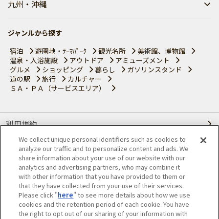
九州・沖縄
ジャンルから探す
宿泊
遊園地・ﾃｰﾏﾊﾟｰｸ
観光名所
美術館、博物館
温泉・入浴施設
アウトドア
アミューズメント
グルメ
ショッピング
暮らし
ガソリンスタンド
道の駅
旅行
カルチャー
ＳＡ・ＰＡ（サービスエリア）
利用規約
We collect unique personal identifiers such as cookies to
個人情報の取り扱いについて
analyze our traffic and to personalize content and ads. We
share information about your use of our website with our
会員優待サービスの提携をご検討の方へ
analytics and advertising partners, who may combine it
with other information that you have provided to them or
that they have collected from your use of their services.
JAFホームページ
Please click "
here
" to see more details about how we use
cookies and the retention period of each cookie. You have
© JAPAN AUTOMOBILE FEDERATION. All rights reserved.
the right to opt out of our sharing of your information with