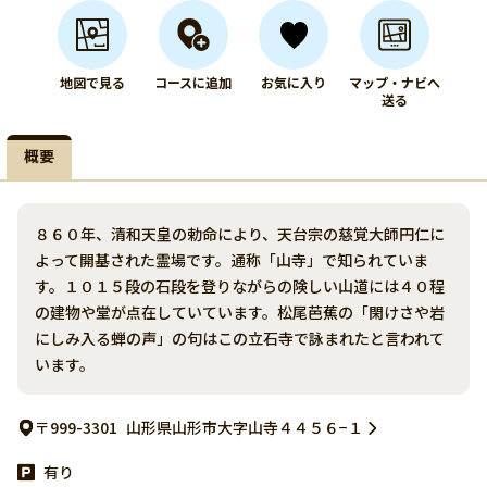
地図で見る
コースに追加
お気に入り
マップ・ナビへ
送る
概要
８６０年、清和天皇の勅命により、天台宗の慈覚大師円仁に
よって開基された霊場です。通称「山寺」で知られていま
す。１０１５段の石段を登りながらの険しい山道には４０程
の建物や堂が点在していています。松尾芭蕉の「閑けさや岩
にしみ入る蝉の声」の句はこの立石寺で詠まれたと言われて
います。
〒999-3301
山形県山形市大字山寺４４５６−１
有り