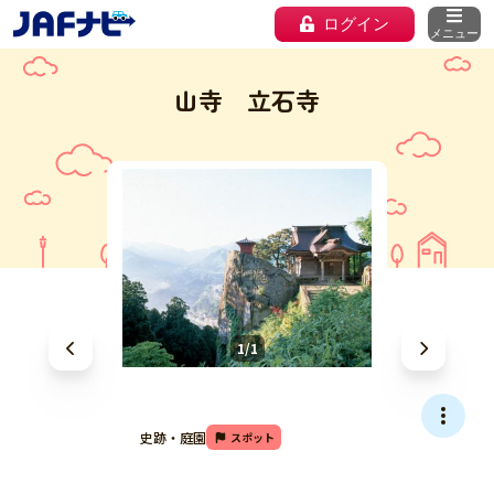
ログイン
メニュー
山寺 立石寺
1/1
史跡・庭園
スポット