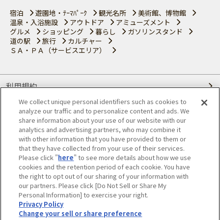
宿泊
遊園地・ﾃｰﾏﾊﾟｰｸ
観光名所
美術館、博物館
温泉・入浴施設
アウトドア
アミューズメント
グルメ
ショッピング
暮らし
ガソリンスタンド
道の駅
旅行
カルチャー
ＳＡ・ＰＡ（サービスエリア）
利用規約
We collect unique personal identifiers such as cookies to
個人情報の取り扱いについて
analyze our traffic and to personalize content and ads. We
share information about your use of our website with our
会員優待サービスの提携をご検討の方へ
analytics and advertising partners, who may combine it
with other information that you have provided to them or
that they have collected from your use of their services.
JAFホームページ
Please click "
here
" to see more details about how we use
cookies and the retention period of each cookie. You have
© JAPAN AUTOMOBILE FEDERATION. All rights reserved.
the right to opt out of our sharing of your information with
our partners. Please click [Do Not Sell or Share My
Personal Information] to exercise your right.
Privacy Policy
Change your sell or share preference