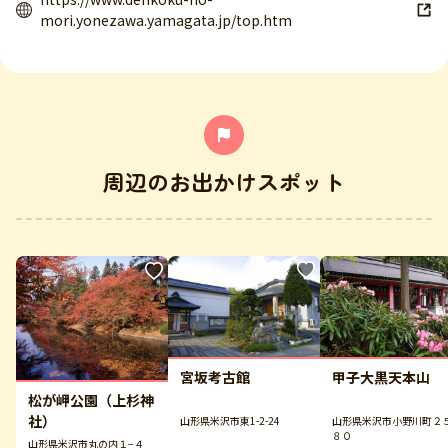
mori.yonezawa.yamagata.jp/top.htm
周辺のお出かけスポット
宮坂考古館
甲子大黒天本山
松が岬公園（上杉神
社）
山形県米沢市東1-2-24
山形県米沢市小野川町２
８０
山形県米沢市丸の内１−４