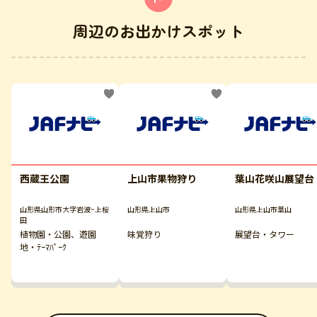
周辺のお出かけスポット
西蔵王公園
上山市果物狩り
葉山花咲山展望台
山形県山形市大字岩波~上桜
山形県上山市
山形県上山市葉山
田
植物園・公園、遊園
味覚狩り
展望台・タワー
地・ﾃｰﾏﾊﾟｰｸ