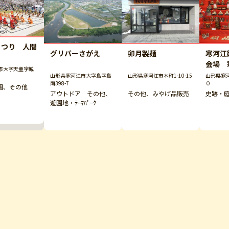
まつり 人間
グリバーさがえ
卯月製麺
寒河江
会場 
市大字天童字城
山形県寒河江市大字島字島
山形県寒河江市本町1-10-15
山形県寒
南398-7
０
園、その他
アウトドア その他、
その他、みやげ品販売
史跡・
遊園地・ﾃｰﾏﾊﾟｰｸ