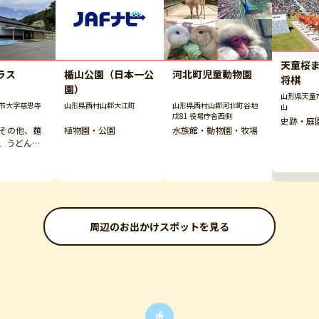
天童桜
ラス
楯山公園（日本一公
河北町児童動物園
将棋
園）
山形県天童
市大字慈恩寺
山形県西村山郡大江町
山形県西村山郡河北町谷地
山
戊81 役場庁舎西側
史跡・庭
その他、麺
植物園・公園
水族館・動物園・牧場
、うどん、
やげ品販売
周辺のお出かけスポットを見る