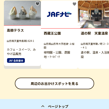
高擶テラス
西蔵王公園
道の駅 天童温泉
山形県天童市長岡1624-1
山形県山形市大字岩波~上桜
山形県天童市鍬ノ町２−３
田
−４１
カフェ・スイーツ、み
植物園・公園、遊園
道の駅、温泉・入浴
やげ品販売
地・ﾃｰﾏﾊﾟｰｸ
設
JAF 会員優待
周辺のお出かけスポットを見る
ページトップ