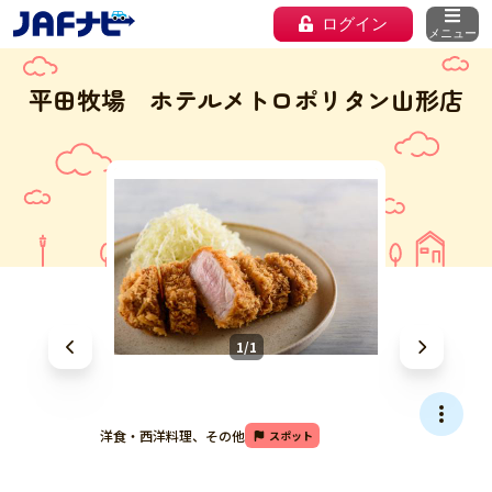
ログイン
メニュー
平田牧場 ホテルメトロポリタン山形店
1/1
洋食・西洋料理、その他
スポット