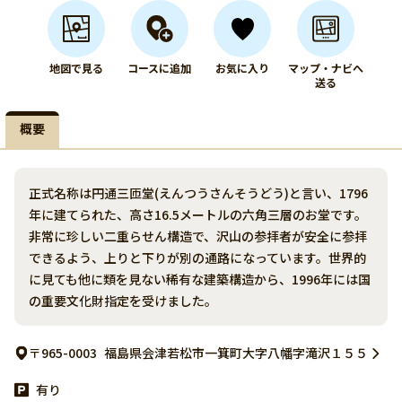
地図で見る
コースに追加
お気に入り
マップ・ナビへ
送る
概要
正式名称は円通三匝堂(えんつうさんそうどう)と言い、1796
年に建てられた、高さ16.5メートルの六角三層のお堂です。
非常に珍しい二重らせん構造で、沢山の参拝者が安全に参拝
できるよう、上りと下りが別の通路になっています。世界的
に見ても他に類を見ない稀有な建築構造から、1996年には国
の重要文化財指定を受けました。
〒965-0003
福島県会津若松市一箕町大字八幡字滝沢１５５
有り