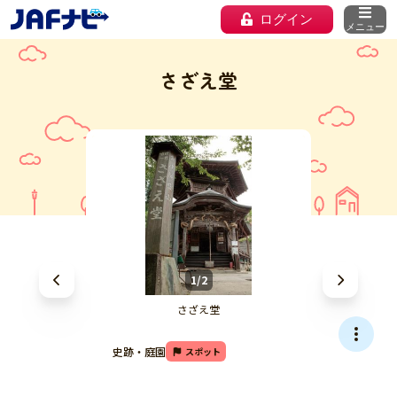
ログイン
メニュー
さざえ堂
1/2
さざえ堂
史跡・庭園
スポット