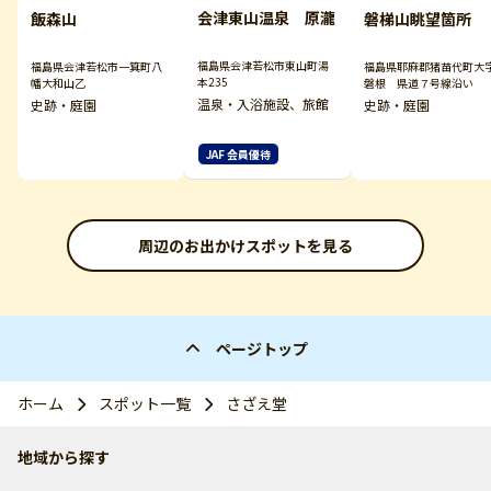
会津東山温泉 原瀧
飯森山
磐梯山眺望箇所
福島県会津若松市東山町湯
福島県会津若松市一箕町八
福島県耶麻郡猪苗代町大
本235
幡大和山乙
磐根 県道７号線沿い
温泉・入浴施設、旅館
史跡・庭園
史跡・庭園
JAF 会員優待
周辺のお出かけスポットを見る
ページトップ
ホーム
スポット一覧
さざえ堂
地域から探す