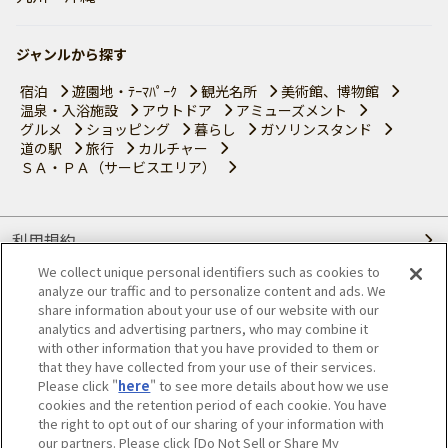
ジャンルから探す
宿泊
遊園地・ﾃｰﾏﾊﾟｰｸ
観光名所
美術館、博物館
温泉・入浴施設
アウトドア
アミューズメント
グルメ
ショッピング
暮らし
ガソリンスタンド
道の駅
旅行
カルチャー
ＳＡ・ＰＡ（サービスエリア）
利用規約
We collect unique personal identifiers such as cookies to
個人情報の取り扱いについて
analyze our traffic and to personalize content and ads. We
share information about your use of our website with our
会員優待サービスの提携をご検討の方へ
analytics and advertising partners, who may combine it
with other information that you have provided to them or
that they have collected from your use of their services.
JAFホームページ
Please click "
here
" to see more details about how we use
cookies and the retention period of each cookie. You have
© JAPAN AUTOMOBILE FEDERATION. All rights reserved.
the right to opt out of our sharing of your information with
our partners. Please click [Do Not Sell or Share My