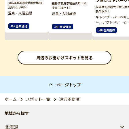
フォレストパーク
福島県耶麻郡北塩原村桧原
福島県耶麻郡猪苗代町川桁
だたら
福島県安達郡大玉村玉井
荒砂沢山1082
字天王坂2412
長久保６８
温泉・入浴施設
温泉・入浴施設
キャンプ・バーベキ
ー、アウトドア そ
JAF 会員優待
JAF 会員優待
他
JAF 会員優待
周辺のお出かけスポットを見る
ページトップ
ホーム
スポット一覧
達沢不動滝
地域から探す
北海道