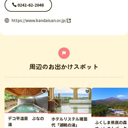
0242-62-2048
https://www.bandaisan.or.jp/
周辺のお出かけスポット
デコ平温泉 ぶなの
ホテルリステル猪苗
ふくしま県民の
湯
代「湖眺の湯」