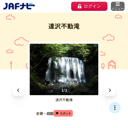
ログイン
メニュー
達沢不動滝
1/2
達沢不動滝
史跡・庭園
スポット