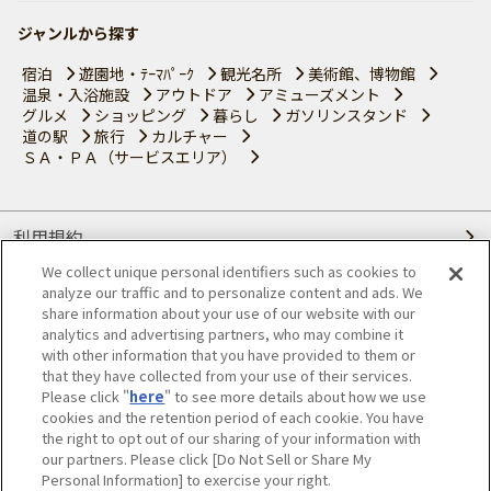
ジャンルから探す
宿泊
遊園地・ﾃｰﾏﾊﾟｰｸ
観光名所
美術館、博物館
温泉・入浴施設
アウトドア
アミューズメント
グルメ
ショッピング
暮らし
ガソリンスタンド
道の駅
旅行
カルチャー
ＳＡ・ＰＡ（サービスエリア）
利用規約
We collect unique personal identifiers such as cookies to
個人情報の取り扱いについて
analyze our traffic and to personalize content and ads. We
share information about your use of our website with our
会員優待サービスの提携をご検討の方へ
analytics and advertising partners, who may combine it
with other information that you have provided to them or
that they have collected from your use of their services.
JAFホームページ
Please click "
here
" to see more details about how we use
cookies and the retention period of each cookie. You have
© JAPAN AUTOMOBILE FEDERATION. All rights reserved.
the right to opt out of our sharing of your information with
our partners. Please click [Do Not Sell or Share My
Personal Information] to exercise your right.