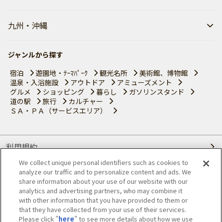
九州・沖縄
ジャンルから探す
宿泊
遊園地・ﾃｰﾏﾊﾟｰｸ
観光名所
美術館、博物館
温泉・入浴施設
アウトドア
アミューズメント
グルメ
ショッピング
暮らし
ガソリンスタンド
道の駅
旅行
カルチャー
ＳＡ・ＰＡ（サービスエリア）
利用規約
We collect unique personal identifiers such as cookies to
個人情報の取り扱いについて
analyze our traffic and to personalize content and ads. We
share information about your use of our website with our
会員優待サービスの提携をご検討の方へ
analytics and advertising partners, who may combine it
with other information that you have provided to them or
that they have collected from your use of their services.
JAFホームページ
Please click "
here
" to see more details about how we use