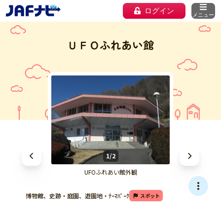
ログイン
メニュー
ＵＦＯふれあい館
1/2
UFOふれあい館外観
博物館、史跡・庭園、遊園地・ﾃｰﾏﾊﾟｰｸ
スポット