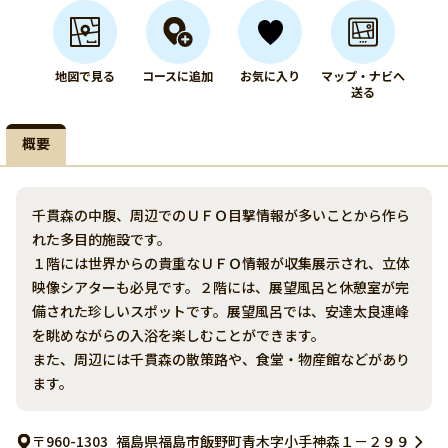
地図で見る
コースに追加
お気に入り
マップ・ナビへ
送る
概要
千貫森の中腹、周辺でのＵＦＯ目撃情報が多いことから作ら
れた多目的施設です。
１階には世界からの貴重なＵＦＯ情報が収集展示され、立体
映像シアターも必見です。２階には、展望風呂と休憩室が完
備された珍しいスポットです。展望風呂では、安達太良連峰
を眺めながらの入浴を楽しむことができます。
また、周辺には千貫森の散策路や、食堂・物産館などがあり
ます。
〒960-1303
福島県福島市飯野町青木字小手神森１－２９９