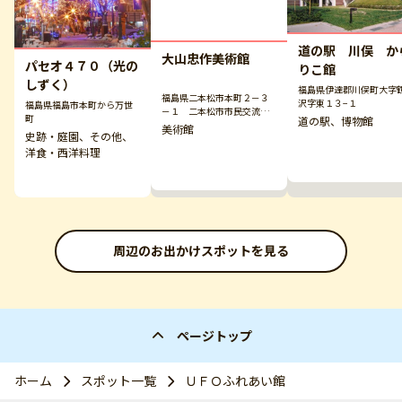
道の駅 川俣 か
大山忠作美術館
パセオ４７０（光の
りこ館
しずく）
福島県伊達郡川俣町大字
福島県二本松市本町２－３
沢字東１３−１
福島県福島市本町から万世
－１ 二本松市市民交流セ
町
道の駅、博物館
ンター３階
美術館
史跡・庭園、その他、
洋食・西洋料理
周辺のお出かけスポットを見る
ページトップ
ホーム
スポット一覧
ＵＦＯふれあい館