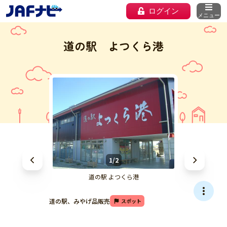
ログイン
メニュー
道の駅 よつくら港
1/2
道の駅 よつくら港
道の駅、みやげ品販売
スポット