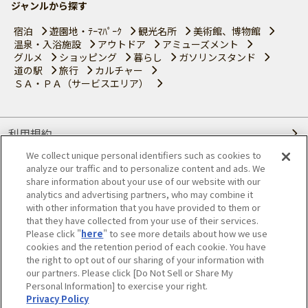
ジャンルから探す
宿泊
遊園地・ﾃｰﾏﾊﾟｰｸ
観光名所
美術館、博物館
温泉・入浴施設
アウトドア
アミューズメント
グルメ
ショッピング
暮らし
ガソリンスタンド
道の駅
旅行
カルチャー
ＳＡ・ＰＡ（サービスエリア）
利用規約
We collect unique personal identifiers such as cookies to
個人情報の取り扱いについて
analyze our traffic and to personalize content and ads. We
share information about your use of our website with our
会員優待サービスの提携をご検討の方へ
analytics and advertising partners, who may combine it
with other information that you have provided to them or
that they have collected from your use of their services.
JAFホームページ
Please click "
here
" to see more details about how we use
cookies and the retention period of each cookie. You have
© JAPAN AUTOMOBILE FEDERATION. All rights reserved.
the right to opt out of our sharing of your information with
our partners. Please click [Do Not Sell or Share My
Personal Information] to exercise your right.
Privacy Policy