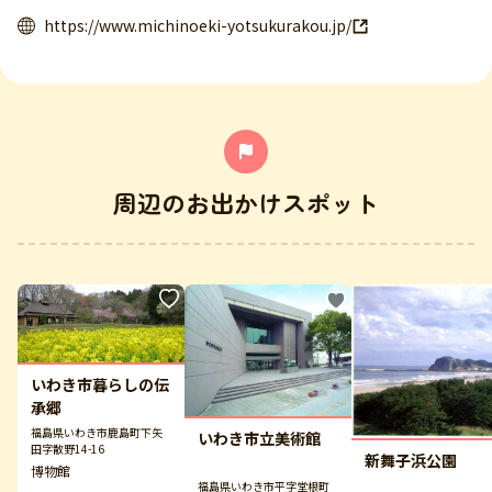
https://www.michinoeki-yotsukurakou.jp/
周辺のお出かけスポット
いわき市暮らしの伝
承郷
福島県いわき市鹿島町下矢
いわき市立美術館
田字散野14-16
新舞子浜公園
博物館
福島県いわき市平字堂根町