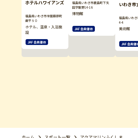
ホテルハワイアンズ
福島県いわき市鹿島町下矢
いわき市
田字散野14-16
博物館
福島県いわき市常磐藤原町
福島県いわき
蕨平５０
4-4
ホテル、温泉・入浴施
美術館
JAF 会員優待
設
JAF 会員優待
JAF 会員優
ホーム
スポット一覧
アクアマリンふくしま