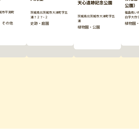
天心遺跡記念公園
公園）
城市平潟町
茨城県北茨城市大津町字五
福島県い
茨城県北茨城市大津町字五
浦７２７−２
白字大作
浦
 その他
史跡・庭園
植物園
植物園・公園