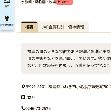
水族館・動物園・牧場
スポット
地図
お役立ち
情報
概要
JAF会員割引・優待情報
福島の海の大きな特徴である親潮と黒潮が出あ
川の生態系などを再現展示しています。釣り体
など、自然環境を再現し、五感を使って学ぶこ
〒971-8101
福島県いわき市小名浜字辰巳町50
有り
0246-73-2525