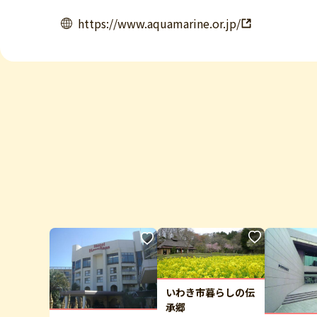
https://www.aquamarine.or.jp/
いわき市暮らしの伝
承郷