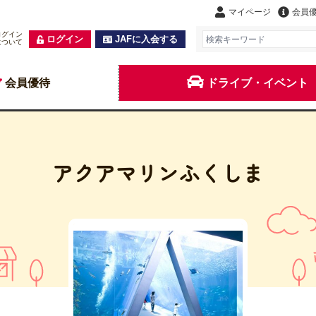
マイページ
会員
ログイン
ログイン
JAFに入会する
について
会員優待
ドライブ・イベント
アクアマリンふくしま