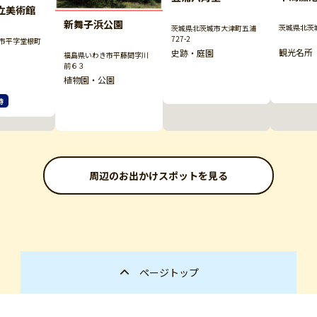
立美術館
新舞子浜公園
茨城県北茨
茨城県北茨城市大津町五浦
727-2
市平字堂根町
観光名所
史跡・庭園
福島県いわき市平藤間字川
前６３
植物園・公園
待
周辺のお出かけスポットを見る
ページトップ