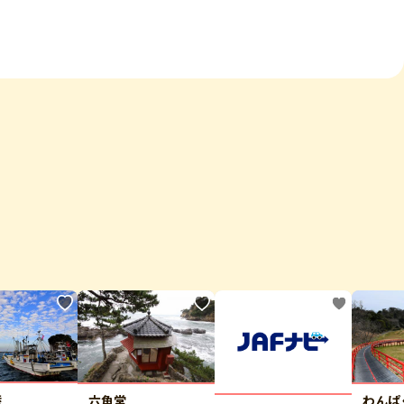
港
六角堂
わんぱ