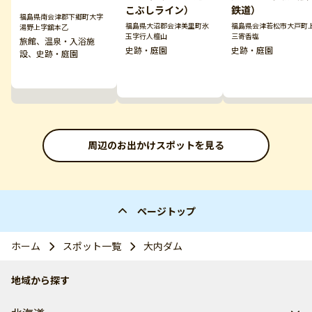
鉄道）
こぶしライン）
福島県南会津郡下郷町大字
福島県会津若松市大戸町
福島県大沼郡会津美里町氷
湯野上字舘本乙
三寄香塩
玉字行人檀山
旅館、温泉・入浴施
史跡・庭園
史跡・庭園
設、史跡・庭園
周辺のお出かけスポットを見る
ページトップ
ホーム
スポット一覧
大内ダム
地域から探す