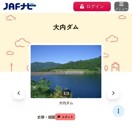
ログイン
メニュー
大内ダム
1/2
大内ダム
史跡・庭園
スポット