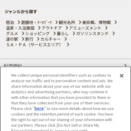
ジャンルから探す
宿泊
遊園地・ﾃｰﾏﾊﾟｰｸ
観光名所
美術館、博物館
温泉・入浴施設
アウトドア
アミューズメント
グルメ
ショッピング
暮らし
ガソリンスタンド
道の駅
旅行
カルチャー
ＳＡ・ＰＡ（サービスエリア）
利用規約
We collect unique personal identifiers such as cookies to
個人情報の取り扱いについて
analyze our traffic and to personalize content and ads. We
share information about your use of our website with our
会員優待サービスの提携をご検討の方へ
analytics and advertising partners, who may combine it
with other information that you have provided to them or
that they have collected from your use of their services.
JAFホームページ
Please click "
here
" to see more details about how we use
cookies and the retention period of each cookie. You have
© JAPAN AUTOMOBILE FEDERATION. All rights reserved.
the right to opt out of our sharing of your information with
our partners. Please click [Do Not Sell or Share My
Personal Information] to exercise your right.