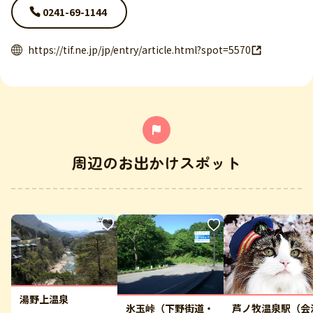
0241-69-1144
https://tif.ne.jp/jp/entry/article.html?spot=5570
周辺のお出かけスポット
湯野上温泉
芦ノ牧温泉駅（会
氷玉峠（下野街道・