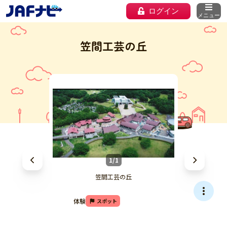
ログイン
メニュー
笠間工芸の丘
1/1
笠間工芸の丘
体験
スポット