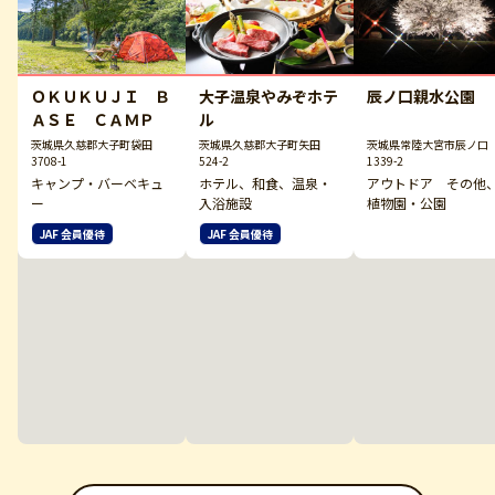
大子温泉やみぞホテ
ＯＫＵＫＵＪＩ Ｂ
辰ノ口親水公園
ル
ＡＳＥ ＣＡＭＰ
茨城県久慈郡大子町矢田
茨城県久慈郡大子町袋田
茨城県常陸大宮市辰ノ口
524-2
3708-1
1339-2
ホテル、和食、温泉・
キャンプ・バーベキュ
アウトドア その他
入浴施設
ー
植物園・公園
JAF 会員優待
JAF 会員優待