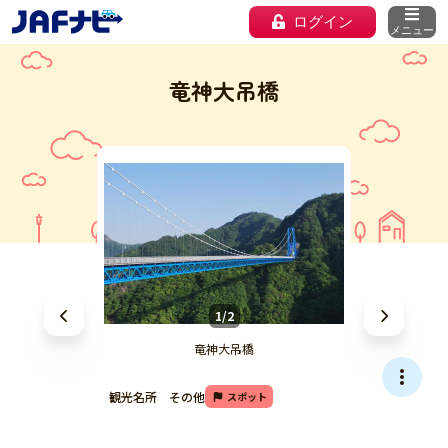
ログイン
メニュー
竜神大吊橋
1/2
竜神大吊橋
観光名所 その他
スポット