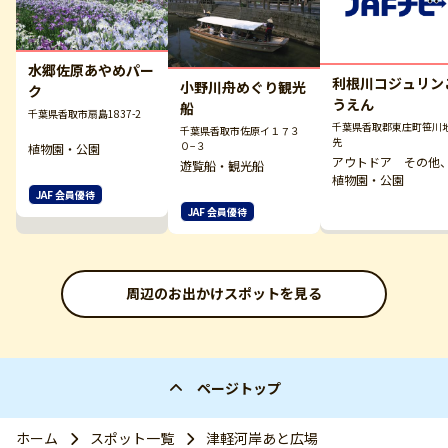
水郷佐原あやめパー
利根川コジュリン
小野川舟めぐり観光
ク
うえん
船
千葉県香取市扇島1837-2
千葉県香取郡東庄町笹川
千葉県香取市佐原イ１７３
先
０−３
植物園・公園
アウトドア その他
遊覧船・観光船
植物園・公園
JAF 会員優待
JAF 会員優待
周辺のお出かけスポットを見る
ページトップ
ホーム
スポット一覧
津軽河岸あと広場