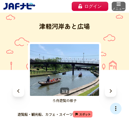
ログイン
メニュー
津軽河岸あと広場
1/2
ろ舟遊覧の様子
遊覧船・観光船、カフェ・スイーツ
スポット