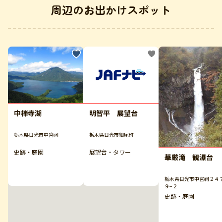
周辺のお出かけスポット
中禅寺湖
明智平 展望台
栃木県日光市中宮祠
栃木県日光市細尾町
史跡・庭園
展望台・タワー
華厳滝 観瀑台
栃木県日光市中宮祠２４
９−２
史跡・庭園