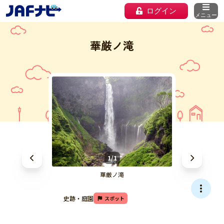
ログイン
メニュー
華厳ノ滝
1/1
華厳ノ滝
史跡・庭園
スポット