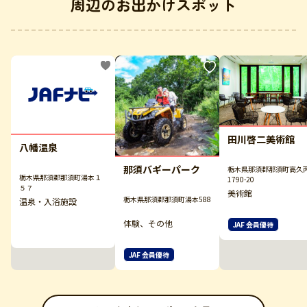
周辺のお出かけスポット
田川啓二美術館
八幡温泉
那須バギーパーク
栃木県那須郡那須町高久
栃木県那須郡那須町湯本１
1790-20
５７
美術館
栃木県那須郡那須町湯本588
温泉・入浴施設
体験、その他
JAF 会員優待
JAF 会員優待