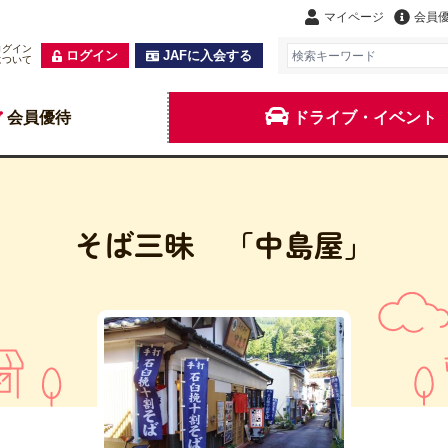
マイページ
会員
ログイン
ログイン
JAFに入会する
について
会員優待
ドライブ・イベント
そば三昧 「中島屋」