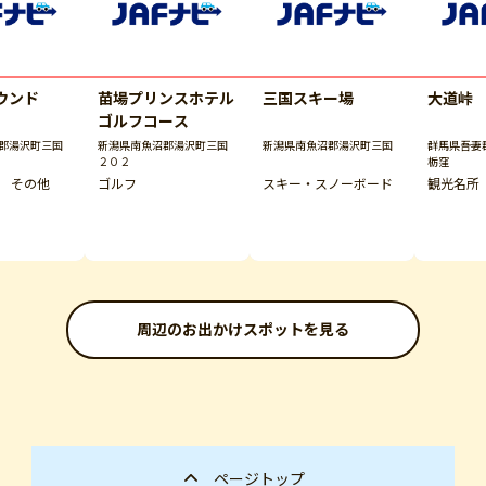
ウンド
苗場プリンスホテル
三国スキー場
大道峠
ゴルフコース
郡湯沢町三国
新潟県南魚沼郡湯沢町三国
新潟県南魚沼郡湯沢町三国
群馬県吾妻
２０２
栃窪
 その他
ゴルフ
スキー・スノーボード
観光名所
周辺のお出かけスポットを見る
ページトップ