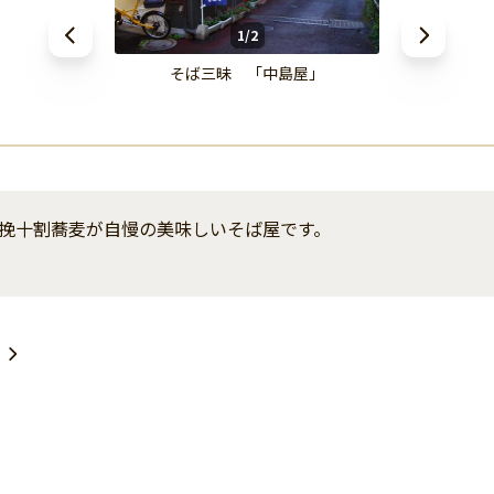
1/2
そば三昧 「中島屋」
挽十割蕎麦が自慢の美味しいそば屋です。
１