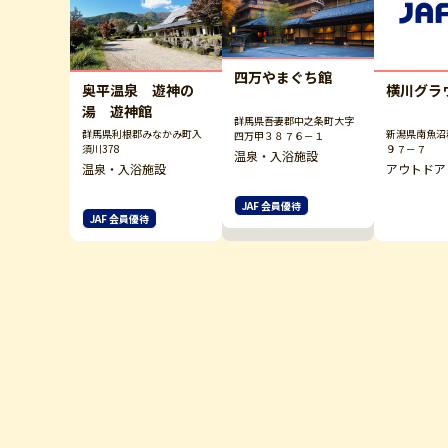
四万やまぐち館
奥平温泉 遊神の
横川グラ
湯 遊神館
群馬県吾妻郡中之条町大字
群馬県利根郡みなかみ町入
新潟県南魚沼
四万甲３８７６－１
須川378
９７－７
温泉・入浴施設
温泉・入浴施設
アウトドア
JAF 会員優待
JAF 会員優待