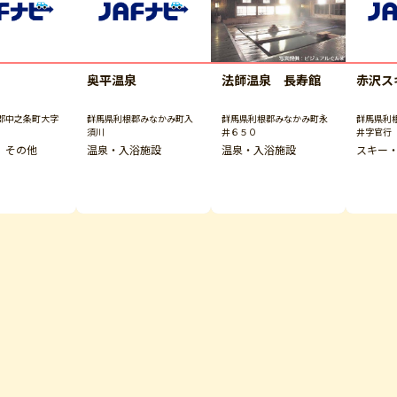
奥平温泉
法師温泉 長寿館
赤沢ス
郡中之条町大字
群馬県利根郡みなかみ町入
群馬県利根郡みなかみ町永
群馬県利
須川
井６５０
井字官行
 その他
温泉・入浴施設
温泉・入浴施設
スキー