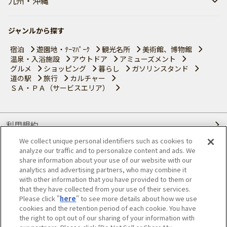
九州・沖縄
ジャンルから探す
宿泊
遊園地・ﾃｰﾏﾊﾟｰｸ
観光名所
美術館、博物館
温泉・入浴施設
アウトドア
アミューズメント
グルメ
ショッピング
暮らし
ガソリンスタンド
道の駅
旅行
カルチャー
ＳＡ・ＰＡ（サービスエリア）
利用規約
We collect unique personal identifiers such as cookies to
個人情報の取り扱いについて
analyze our traffic and to personalize content and ads. We
share information about your use of our website with our
会員優待サービスの提携をご検討の方へ
analytics and advertising partners, who may combine it
with other information that you have provided to them or
that they have collected from your use of their services.
JAFホームページ
Please click "
here
" to see more details about how we use
cookies and the retention period of each cookie. You have
© JAPAN AUTOMOBILE FEDERATION. All rights reserved.
the right to opt out of our sharing of your information with