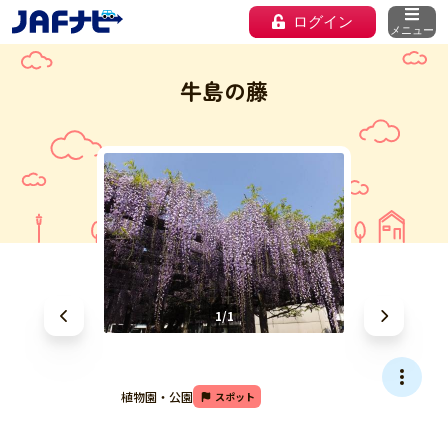
ログイン
メニュー
牛島の藤
1/1
植物園・公園
スポット