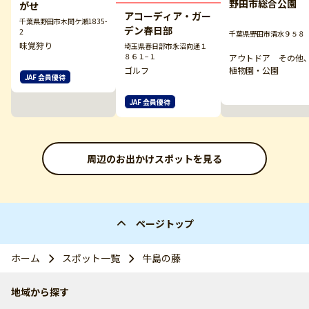
野田市総合公園
がせ
アコーディア・ガー
千葉県野田市木間ケ瀬1835-
デン春日部
2
千葉県野田市清水９５８
味覚狩り
埼玉県春日部市永沼向通１
８６１−１
アウトドア その他
植物園・公園
ゴルフ
JAF 会員優待
JAF 会員優待
周辺のお出かけスポットを見る
ページトップ
ホーム
スポット一覧
牛島の藤
地域から探す