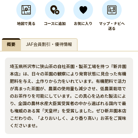
地図で見る
コースに追加
お気に入り
マップ・ナビへ
送る
概要
JAF会員割引・優待情報
埼玉県所沢市に狭山茶の自社茶園・製茶工場を持つ『新井園
本店』は、日々の茶園の観察により発育状態に見合った有機
肥料を与え、土作りから力をいれています。有機肥料で活力
が高まった茶園が、農薬の使用量も減少させ、低農薬栽培で
のお茶作りを可能にしています。この真心を込めた製法によ
り、全国の農林水産大臣賞受賞者の中から選ばれる国内で最
も権威のある賞「天皇杯」を受賞しました。ぜひ新井園本店
こだわりの、「よりおいしく、より香り高い」お茶をご賞味
くださいませ。