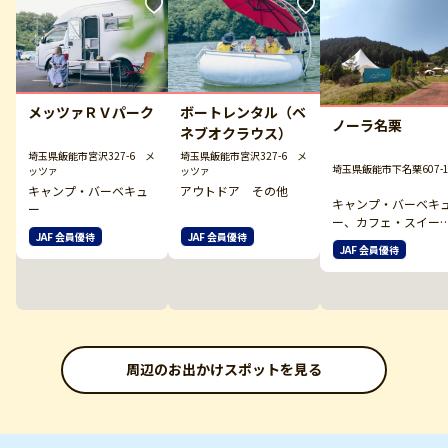
メッツァＲＶパーク
ボートレンタル（ベ
ノーラ名栗
ネブオクラウス）
埼玉県飯能市宮沢327-6 メ
埼玉県飯能市宮沢327-6 メ
埼玉県飯能市下名栗607-
ッツァ
ッツァ
キャンプ・バーベキュ
アウトドア その他
キャンプ・バーベキ
ー
ー、カフェ・スイー
JAF 会員優待
JAF 会員優待
ツ、キャンプ場
JAF 会員優待
周辺のお出かけスポットを見る