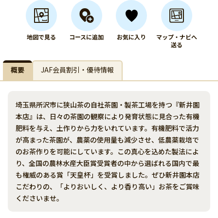
地図で見る
コースに追加
お気に入り
マップ・ナビへ
送る
概要
JAF会員割引・優待情報
埼玉県所沢市に狭山茶の自社茶園・製茶工場を持つ『新井園
本店』は、日々の茶園の観察により発育状態に見合った有機
肥料を与え、土作りから力をいれています。有機肥料で活力
が高まった茶園が、農薬の使用量も減少させ、低農薬栽培で
のお茶作りを可能にしています。この真心を込めた製法によ
り、全国の農林水産大臣賞受賞者の中から選ばれる国内で最
も権威のある賞「天皇杯」を受賞しました。ぜひ新井園本店
こだわりの、「よりおいしく、より香り高い」お茶をご賞味
くださいませ。