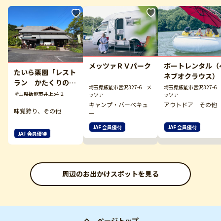
メッツァＲＶパーク
ボートレンタル（
たいら栗園「レスト
ネブオクラウス）
ラン かたくりの
埼玉県飯能市宮沢327-6 メ
埼玉県飯能市宮沢327-6
郷」
埼玉県飯能市井上54-2
ッツァ
ッツァ
キャンプ・バーベキュ
アウトドア その他
味覚狩り、その他
ー
JAF 会員優待
JAF 会員優待
JAF 会員優待
周辺のお出かけスポットを見る
ページトップ