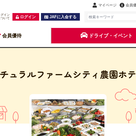
マイページ
会員
ログイン
ログイン
JAFに入会する
について
会員優待
ドライブ・イベント
チュラルファームシティ農園ホ