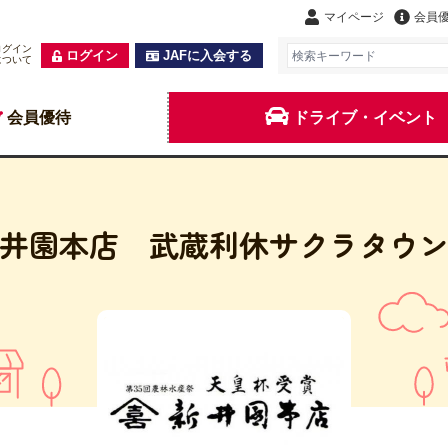
マイページ
会員
ログイン
ログイン
JAFに入会する
について
会員優待
ドライブ・イベント
井園本店 武蔵利休サクラタウ