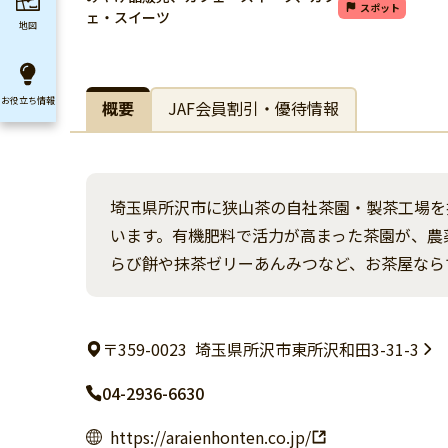
スポット
ェ・スイーツ
地図
お役立ち
情報
概要
JAF会員割引・優待情報
埼玉県所沢市に狭山茶の自社茶園・製茶工場を
います。有機肥料で活力が高まった茶園が、農
らび餅や抹茶ゼリーあんみつなど、お茶屋なら
〒359-0023
埼玉県所沢市東所沢和田3-31-3
04-2936-6630
https://araienhonten.co.jp/