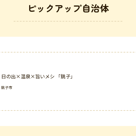
ピックアップ自治体
日の出×温泉×旨いメシ 「銚子」
銚子市