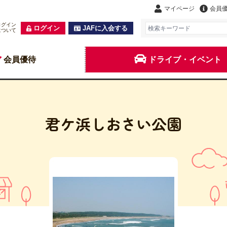
マイページ
会員
ログイン
ログイン
JAFに入会する
について
会員優待
ドライブ・イベント
君ケ浜しおさい公園