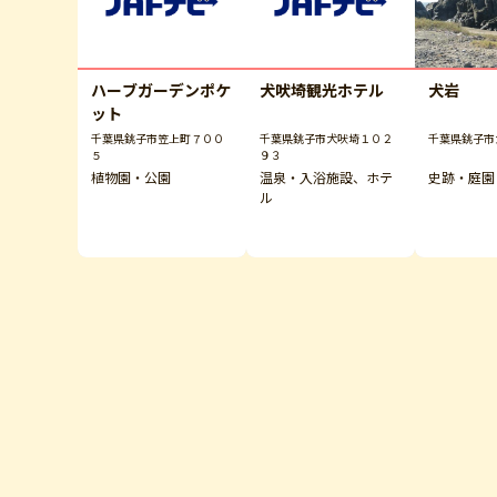
ハーブガーデンポケ
犬吠埼観光ホテル
犬岩
ット
千葉県銚子市笠上町７００
千葉県銚子市犬吠埼１０２
千葉県銚子市
５
９３
植物園・公園
温泉・入浴施設、ホテ
史跡・庭園
ル