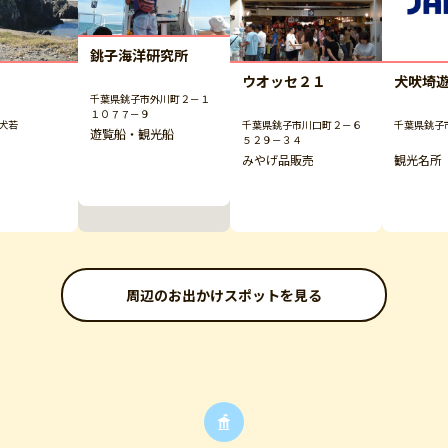
銚子海洋研究所
ウオッセ２１
犬吠埼
千葉県銚子市外川町２－１
１０７７－９
犬若
千葉県銚子市川口町２－６
千葉県銚子
遊覧船・観光船
５２９－３４
みやげ品販売
観光名所
周辺のお出かけスポットを見る