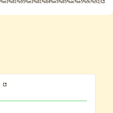
%8a%e3%81%95%e3%81%84%e5%85%ac%e5%9c%92/
）