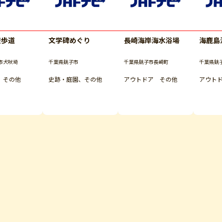
遊歩道
文学碑めぐり
長崎海岸海水浴場
海鹿島
市犬吠埼
千葉県銚子市
千葉県銚子市長崎町
千葉県銚
 その他
史跡・庭園、その他
アウトドア その他
アウト