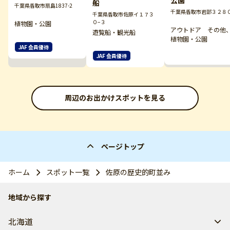
公園
船
千葉県香取市扇島1837-2
千葉県香取市岩部３２８
千葉県香取市佐原イ１７３
０−３
植物園・公園
アウトドア その他
遊覧船・観光船
植物園・公園
JAF 会員優待
JAF 会員優待
周辺のお出かけスポットを見る
ページトップ
ホーム
スポット一覧
佐原の歴史的町並み
地域から探す
北海道