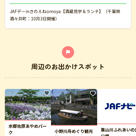
JAFデーinきのえねomoya【酒蔵見学＆ランチ】（千葉県
酒々井町：10月3日開催）
周辺のお出かけスポット
水郷佐原あやめパー
栗山川ふれあいの
小野川舟めぐり観光
ク