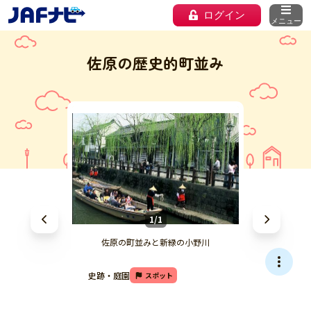
ログイン
メニュー
佐原の歴史的町並み
1/1
佐原の町並みと新緑の小野川
史跡・庭園
スポット