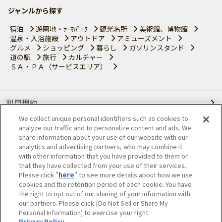
ジャンルから探す
宿泊
遊園地・ﾃｰﾏﾊﾟｰｸ
観光名所
美術館、博物館
温泉・入浴施設
アウトドア
アミューズメント
グルメ
ショッピング
暮らし
ガソリンスタンド
道の駅
旅行
カルチャー
ＳＡ・ＰＡ（サービスエリア）
利用規約
We collect unique personal identifiers such as cookies to
個人情報の取り扱いについて
analyze our traffic and to personalize content and ads. We
share information about your use of our website with our
会員優待サービスの提携をご検討の方へ
analytics and advertising partners, who may combine it
with other information that you have provided to them or
that they have collected from your use of their services.
JAFホームページ
Please click "
here
" to see more details about how we use
cookies and the retention period of each cookie. You have
© JAPAN AUTOMOBILE FEDERATION. All rights reserved.
the right to opt out of our sharing of your information with
our partners. Please click [Do Not Sell or Share My
Personal Information] to exercise your right.
Privacy Policy