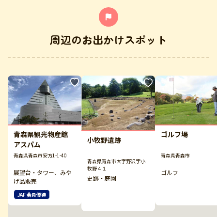
周辺のお出かけスポット
青森県観光物産館
ゴルフ場
小牧野遺跡
アスパム
青森県青森市安方1-1-40
青森県青森市
青森県青森市大字野沢字小
牧野４１
展望台・タワー、みや
ゴルフ
史跡・庭園
げ品販売
JAF 会員優待