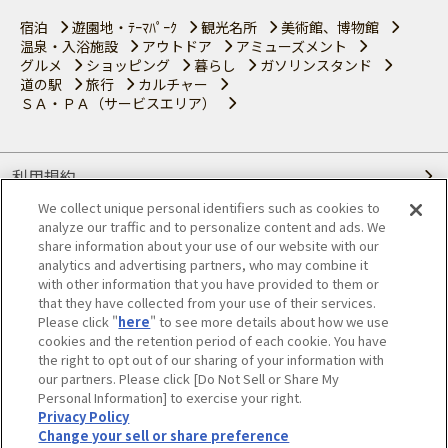
宿泊
遊園地・ﾃｰﾏﾊﾟｰｸ
観光名所
美術館、博物館
温泉・入浴施設
アウトドア
アミューズメント
グルメ
ショッピング
暮らし
ガソリンスタンド
道の駅
旅行
カルチャー
ＳＡ・ＰＡ（サービスエリア）
利用規約
We collect unique personal identifiers such as cookies to
個人情報の取り扱いについて
analyze our traffic and to personalize content and ads. We
share information about your use of our website with our
会員優待サービスの提携をご検討の方へ
analytics and advertising partners, who may combine it
with other information that you have provided to them or
that they have collected from your use of their services.
JAFホームページ
Please click "
here
" to see more details about how we use
cookies and the retention period of each cookie. You have
© JAPAN AUTOMOBILE FEDERATION. All rights reserved.
the right to opt out of our sharing of your information with
our partners. Please click [Do Not Sell or Share My
Personal Information] to exercise your right.
Privacy Policy
Change your sell or share preference