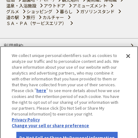
温泉・入浴施設
アウトドア
アミューズメント
グルメ
ショッピング
暮らし
ガソリンスタンド
道の駅
旅行
カルチャー
ＳＡ・ＰＡ（サービスエリア）
利用規約
We collect unique personal identifiers such as cookies to
個人情報の取り扱いについて
analyze our traffic and to personalize content and ads. We
share information about your use of our website with our
会員優待サービスの提携をご検討の方へ
analytics and advertising partners, who may combine it
with other information that you have provided to them or
that they have collected from your use of their services.
JAFホームページ
Please click "
here
" to see more details about how we use
cookies and the retention period of each cookie. You have
© JAPAN AUTOMOBILE FEDERATION. All rights reserved.
the right to opt out of our sharing of your information with
our partners. Please click [Do Not Sell or Share My
Personal Information] to exercise your right.
Privacy Policy
Change your sell or share preference
Do Not Sell or Share My Personal Information