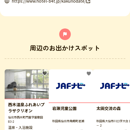
https://www.hotel-b4t.jp/kakunodate/
周辺のお出かけスポット
西木温泉ふれあいプ
岩瀬児童公園
太田交流の森
ラザクリオン
仙北市西木町門屋字屋敷田
秋田県仙北市角館町岩瀬
秋田県大仙市川口字大台
83-2
－２
温泉・入浴施設