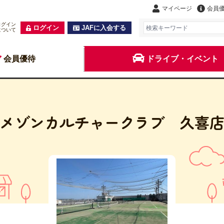
マイページ
会員
ログイン
ログイン
JAFに入会する
について
会員優待
ドライブ・イベント
メゾンカルチャークラブ 久喜