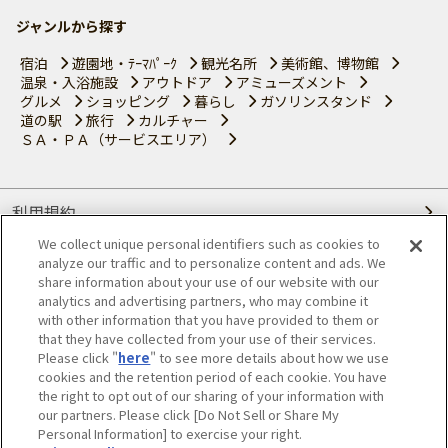
ジャンルから探す
宿泊
遊園地・ﾃｰﾏﾊﾟｰｸ
観光名所
美術館、博物館
温泉・入浴施設
アウトドア
アミューズメント
グルメ
ショッピング
暮らし
ガソリンスタンド
道の駅
旅行
カルチャー
ＳＡ・ＰＡ（サービスエリア）
利用規約
We collect unique personal identifiers such as cookies to
個人情報の取り扱いについて
analyze our traffic and to personalize content and ads. We
share information about your use of our website with our
会員優待サービスの提携をご検討の方へ
analytics and advertising partners, who may combine it
with other information that you have provided to them or
that they have collected from your use of their services.
JAFホームページ
Please click "
here
" to see more details about how we use
cookies and the retention period of each cookie. You have
© JAPAN AUTOMOBILE FEDERATION. All rights reserved.
the right to opt out of our sharing of your information with
our partners. Please click [Do Not Sell or Share My
Personal Information] to exercise your right.