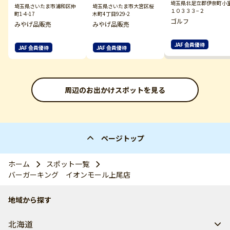
埼玉県北足立郡伊奈町小
埼玉県さいたま市浦和区仲
埼玉県さいたま市大宮区桜
１０３３３−２
町1-4-17
木町4丁目929-2
ゴルフ
みやげ品販売
みやげ品販売
JAF 会員優待
JAF 会員優待
JAF 会員優待
周辺のお出かけスポットを見る
ページトップ
ホーム
スポット一覧
バーガーキング イオンモール上尾店
地域から探す
北海道