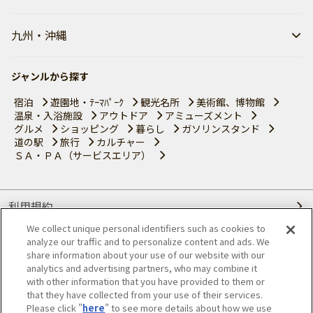
九州・沖縄
ジャンルから探す
宿泊
遊園地・ﾃｰﾏﾊﾟｰｸ
観光名所
美術館、博物館
温泉・入浴施設
アウトドア
アミューズメント
グルメ
ショッピング
暮らし
ガソリンスタンド
道の駅
旅行
カルチャー
ＳＡ・ＰＡ（サービスエリア）
利用規約
We collect unique personal identifiers such as cookies to
個人情報の取り扱いについて
analyze our traffic and to personalize content and ads. We
share information about your use of our website with our
会員優待サービスの提携をご検討の方へ
analytics and advertising partners, who may combine it
with other information that you have provided to them or
that they have collected from your use of their services.
JAFホームページ
Please click "
here
" to see more details about how we use