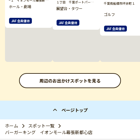
−１ イオンモール幕張新都
１丁目 千葉ポートパーク
千葉県船橋市坪井町１
心グランドモール ３Ｆ
ホール・劇場
内
展望台・タワー
ゴルフ
JAF 会員優待
JAF 会員優待
JAF 会員優待
周辺のお出かけスポットを見る
ページトップ
ホーム
スポット一覧
バーガーキング イオンモール幕張新都心店