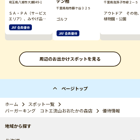
デン柏
埼玉県八潮市大瀬849-1
千葉県我孫子市緑２－５
千葉県柏市藤ケ谷３２５
ＳＡ・ＰＡ（サービス
アウトドア その他
エリア）、みやげ品販
植物園・公園
ゴルフ
売
JAF 会員優待
JAF 会員優待
周辺のお出かけスポットを見る
ページトップ
ホーム
スポット一覧
バーガーキング コトエ流山おおたかの森店
優待情報
地域から探す