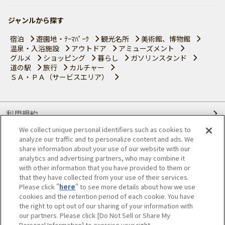
ジャンルから探す
宿泊
遊園地・ﾃｰﾏﾊﾟｰｸ
観光名所
美術館、博物館
温泉・入浴施設
アウトドア
アミューズメント
グルメ
ショッピング
暮らし
ガソリンスタンド
道の駅
旅行
カルチャー
ＳＡ・ＰＡ（サービスエリア）
利用規約
We collect unique personal identifiers such as cookies to
個人情報の取り扱いについて
analyze our traffic and to personalize content and ads. We
share information about your use of our website with our
会員優待サービスの提携をご検討の方へ
analytics and advertising partners, who may combine it
with other information that you have provided to them or
that they have collected from your use of their services.
JAFホームページ
Please click "
here
" to see more details about how we use
cookies and the retention period of each cookie. You have
© JAPAN AUTOMOBILE FEDERATION. All rights reserved.
the right to opt out of our sharing of your information with
our partners. Please click [Do Not Sell or Share My
Personal Information] to exercise your right.