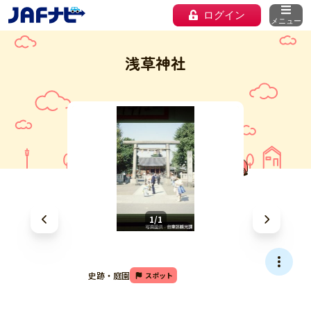
ログイン
メニュー
浅草神社
1/1
史跡・庭園
スポット