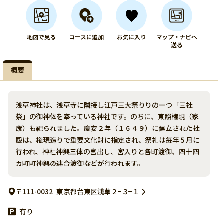
地図で見る
コースに追加
お気に入り
マップ・ナビへ
送る
概要
浅草神社は、浅草寺に隣接し江戸三大祭りりの一つ「三社
祭」の御神体を奉っている神社です。のちに、東照権現（家
康）も祀られました。慶安２年（１６４９）に建立された社
殿は、権現造りで重要文化財に指定され、祭礼は毎年５月に
行われ、神社神興三体の宮出し、宮入りと各町渡御、四十四
カ町町神興の連合渡御などが行われます。
〒111-0032
東京都台東区浅草２−３−１
有り