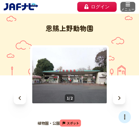
ログイン
メニュー
恩賜上野動物園
1/2
植物園・公園
スポット