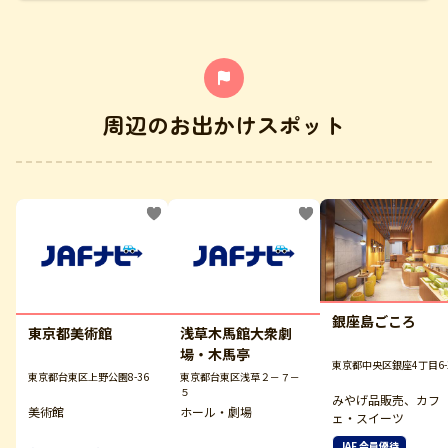
周辺のお出かけスポット
銀座島ごころ
東京都美術館
浅草木馬館大衆劇
場・木馬亭
東京都中央区銀座4丁目6-
東京都台東区上野公園8-36
東京都台東区浅草２－７－
５
みやげ品販売、カフ
美術館
ホール・劇場
ェ・スイーツ
JAF 会員優待