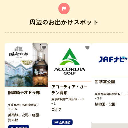
周辺のお出かけスポット
哲学堂公園
アコーディア・ガー
旧尾崎テオドラ邸
デン調布
東京都中野区松が丘１−
−２８
東京都調布市飛田給３−１
−１
植物園・公園
東京都世田谷区豪徳寺2‐
ゴルフ
30−16
美術館、史跡・庭園、
資料館
JAF 会員優待
JAF 会員優待