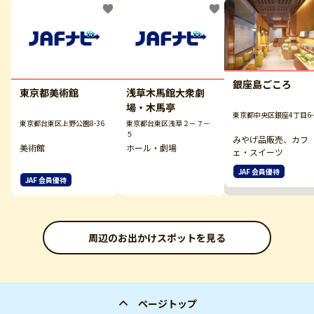
銀座島ごころ
東京都美術館
浅草木馬館大衆劇
場・木馬亭
東京都中央区銀座4丁目6-
東京都台東区上野公園8-36
東京都台東区浅草２－７－
５
みやげ品販売、カフ
美術館
ホール・劇場
ェ・スイーツ
JAF 会員優待
JAF 会員優待
周辺のお出かけスポットを見る
ページトップ