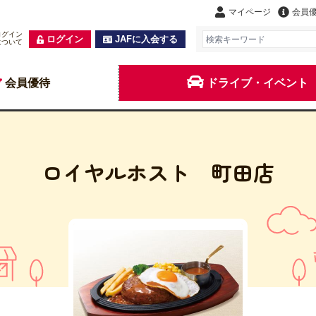
マイページ
会員
ログイン
ログイン
JAFに入会する
について
会員優待
ドライブ・イベント
ロイヤルホスト 町田店