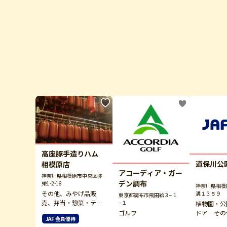
高座豚手造りハム
道保川公
相模原店
アコーディア・ガー
神奈川県相模原市中央区弥
デン調布
栄1-2-18
神奈川県相模
その他、みやげ品販
溝１３５９
東京都調布市飛田給３−１
売、弁当・惣菜・テイ
−１
植物園・公
クアウト
ドア その
ゴルフ
JAF 会員優待