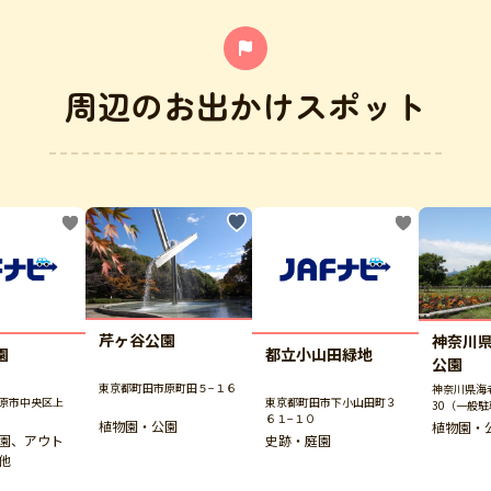
周辺のお出かけスポット
芹ヶ谷公園
神奈川
園
都立小山田緑地
公園
東京都町田市原町田５−１６
神奈川県海老
原市中央区上
東京都町田市下小山田町３
30（一般
６１−１０
植物園・公園
植物園・
園、アウト
史跡・庭園
他