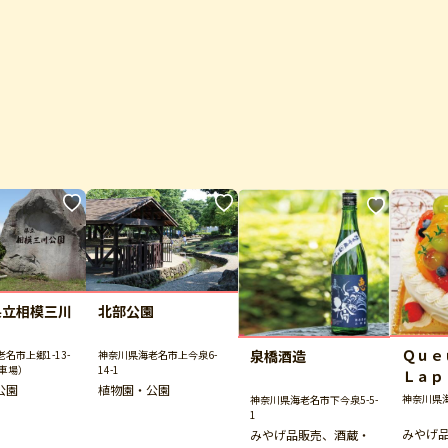
県立相模三川
北部公園
Ｑｕ
泉橋酒造
名市上郷1-13-
神奈川県海老名市上今泉6-
駐車場）
14-1
Ｌａｐ
公園
植物園・公園
デ・ラ
神奈川県海
神奈川県海老名市下今泉5-5-
1
みやげ
みやげ品販売、酒蔵・