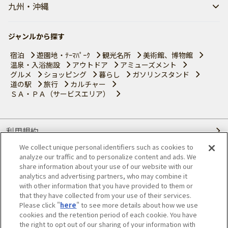
九州・沖縄
ジャンルから探す
宿泊
遊園地・ﾃｰﾏﾊﾟｰｸ
観光名所
美術館、博物館
温泉・入浴施設
アウトドア
アミューズメント
グルメ
ショッピング
暮らし
ガソリンスタンド
道の駅
旅行
カルチャー
ＳＡ・ＰＡ（サービスエリア）
利用規約
We collect unique personal identifiers such as cookies to
個人情報の取り扱いについて
analyze our traffic and to personalize content and ads. We
share information about your use of our website with our
会員優待サービスの提携をご検討の方へ
analytics and advertising partners, who may combine it
with other information that you have provided to them or
that they have collected from your use of their services.
JAFホームページ
Please click "
here
" to see more details about how we use
cookies and the retention period of each cookie. You have
© JAPAN AUTOMOBILE FEDERATION. All rights reserved.
the right to opt out of our sharing of your information with