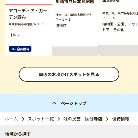
川崎市立日本民家園
アコーディア・ガー
神奈川県川崎市多摩区枡
神奈川県川崎市多摩区枡形
デン調布
７−１−４
７－１－１
植物園・公園、アウ
東京都調布市飛田給３−１
博物館
−１
ドア その他
ゴルフ
JAF 会員優待
周辺のお出かけスポットを見る
ページトップ
ホーム
スポット一覧
味の民芸 国分寺店
優待情報
地域から探す