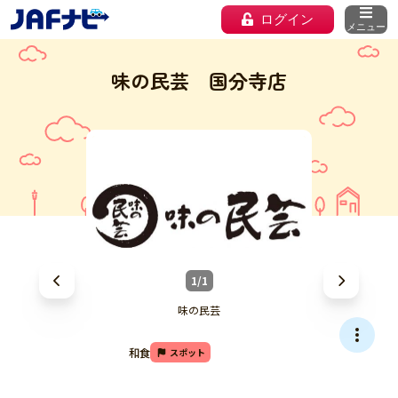
ログイン
メニュー
味の民芸 国分寺店
1/1
味の民芸
和食
スポット