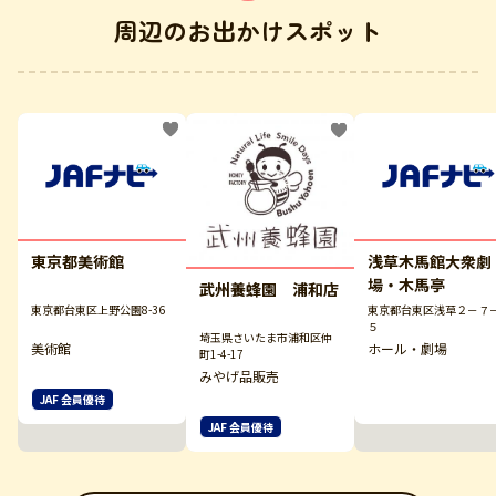
周辺のお出かけスポット
東京都美術館
浅草木馬館大衆劇
場・木馬亭
武州養蜂園 浦和店
東京都台東区上野公園8-36
東京都台東区浅草２－７
５
埼玉県さいたま市浦和区仲
美術館
ホール・劇場
町1-4-17
みやげ品販売
JAF 会員優待
JAF 会員優待