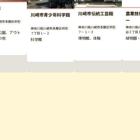
地
川崎市伝統工芸館
農業技
川崎市青少年科学館
ー
崎市多摩区枡形
神奈川県川崎市多摩区枡形
神奈川県
神奈川県川崎市多摩区枡形
７－１－３
谷３丁目
公園、アウト
７丁目１－２
博物館、体験
植物園
の他
科学館