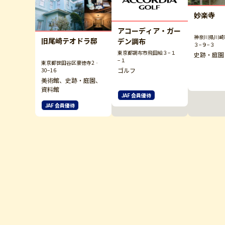
妙楽寺
アコーディア・ガー
神奈川県川崎
旧尾崎テオドラ邸
デン調布
３−９−３
東京都調布市飛田給３−１
史跡・庭園
−１
東京都世田谷区豪徳寺2‐
ゴルフ
30−16
美術館、史跡・庭園、
資料館
JAF 会員優待
JAF 会員優待