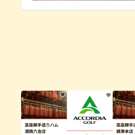
高座豚手造りハム
高座豚
湘南六会店
綾瀬本店