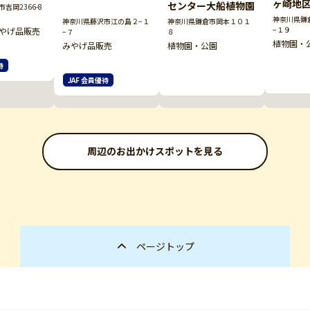
ヶ崎地
センター大船植物園
吉岡2366-8
神奈川県鎌
神奈川県藤沢市江の島２−１
神奈川県鎌倉市岡本１０１
−１９
やげ品販売
−７
８
植物園・
みやげ品販売
植物園・公園
待
JAF 会員優待
周辺のお出かけスポットを見る
ページトップ