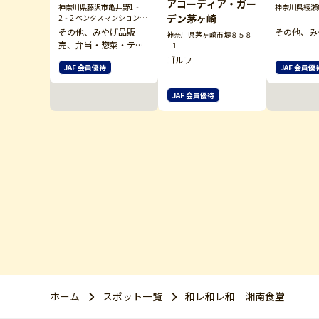
アコーディア・ガー
神奈川県藤沢市亀井野1‐
神奈川県綾瀬市
デン茅ヶ崎
2‐2 ペンタスマンション1
階
その他、みやげ品販
その他、み
神奈川県茅ヶ崎市堤８５８
売、弁当・惣菜・テイ
−１
クアウト
ゴルフ
JAF 会員優待
JAF 会員優
JAF 会員優待
ホーム
スポット一覧
和レ和レ和 湘南食堂