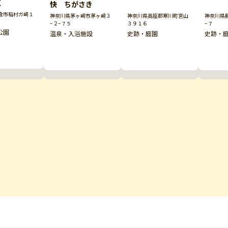
区
快 ちがさき
倉市稲村ガ崎１
神奈川県茅ヶ崎市茅ヶ崎３
神奈川県高座郡寒川町宮山
神奈川県
−２−７５
３９１６
−７
公園
温泉・入浴施設
史跡・庭園
史跡・