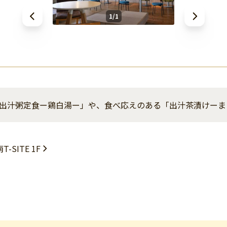
1/1
出汁粥定食ー鶏白湯ー」や、食べ応えのある「出汁茶漬けーま
SITE 1F