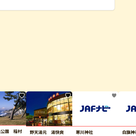
浜公園 稲村
野天湯元 湯快爽
寒川神社
白旗神