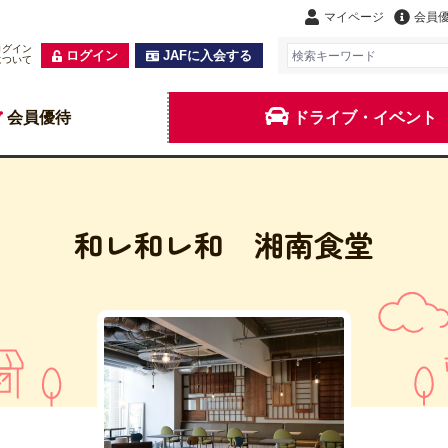
マイページ
会員
ログイン
ログイン
JAFに入会する
について
会員優待
ドライブ・イベント
和レ和レ和 湘南食堂