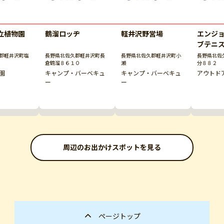
立植物園
鶴溜ロッヂ
軽井沢野営場
エンジ
ブテニ
郡軽井沢町塩
長野県北佐久郡軽井沢町長
長野県北佐久郡軽井沢町小
長野県北佐
倉鶴溜８６１０
瀬
分８８２
園
キャンプ・バーベキュ
キャンプ・バーベキュ
アウトド
ー
ー
周辺のお出かけスポットを見る
ページトップ