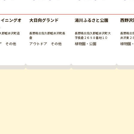
ョイニングオ
大日向グランド
湯川ふるさと公園
西野沢
ス
久郡軽井沢町追
長野県北佐久郡軽井沢町長
長野県北佐久郡軽井沢町大
長野県北
倉
字長倉２６５８番地１０
井沢東２
ア その他
アウトドア その他
植物園・公園
植物園