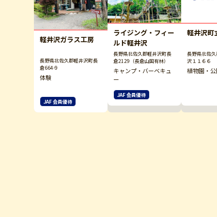
ライジング・フィー
軽井沢町
軽井沢ガラス工房
ルド軽井沢
長野県北佐久郡軽井沢町長
長野県北佐久
長野県北佐久郡軽井沢町長
倉2129（長倉山国有林）
沢１１６６
倉664-9
キャンプ・バーベキュ
植物園・公
体験
ー
JAF 会員優待
JAF 会員優待